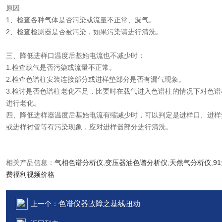
原因
1、检查各种气体是否污染或流量不正常、漏气。
2、检查检测器是否被污染，如果污染请进行清洗。
三、降低进样口温度后基始电流也不减少时：
1.检查载气是否污染或流量不正常。
2.检查色谱柱安装连接部分或进样垫部分是否有漏气现象。
3.检讨是否色谱柱老化不足，比要时在载气进入色谱柱的情况下对色谱
进行老化。
四、降低进样器温度后基始电流有缩减少时，可以判定是进样口、进样
或进样衬管等有污染现象，应对进样器部分进行清洗。
相关产品信息：
气相色谱分析仪
,
变压器油色谱分析仪
,
天然气分析仪
,
9
费福利视频价格
色谱仪器故障之基线扭动
上一个：