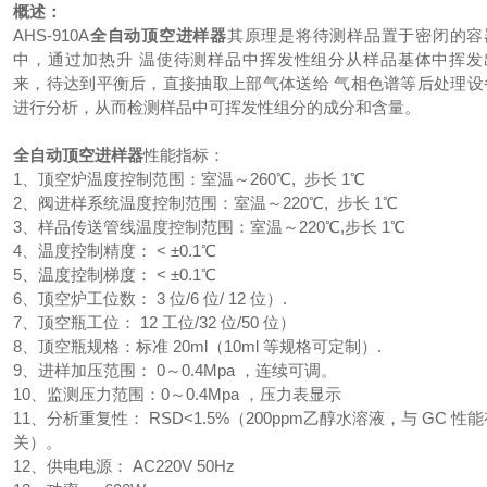
概述：
AHS-910A
全自动顶空进样器
其原理是将待测样品置于密闭的容
中，通过加热升 温使待测样品中挥发性组分从样品基体中挥发
来，待达到平衡后，直接抽取上部气体送给 气相色谱等后处理设
进行分析，从而检测样品中可挥发性组分的成分和含量。
全自动顶空进样器
性能指标：
1、顶空炉温度控制范围：室温～260℃, 步长 1℃
2、阀进样系统温度控制范围：室温～220℃, 步长 1℃
3、样品传送管线温度控制范围：室温～220℃,步长 1℃
4、温度控制精度： < ±0.1℃
5、温度控制梯度： < ±0.1℃
6、顶空炉工位数： 3 位/6 位/ 12 位）.
7、顶空瓶工位： 12 工位/32 位/50 位）
8、顶空瓶规格：标准 20ml（10ml 等规格可定制）.
9、进样加压范围： 0～0.4Mpa ，连续可调。
10、监测压力范围：0～0.4Mpa ，压力表显示
11、分析重复性： RSD<1.5%（200ppm乙醇水溶液，与 GC 性
关）。
12、供电电源： AC220V 50Hz