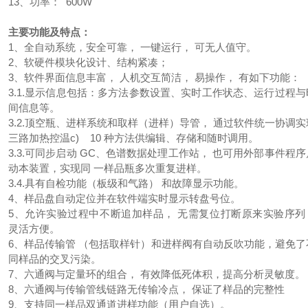
13、功率： 600W
主要功能及特点：
1、全自动系统，安全可靠， 一键运行， 可无人值守。
2、软硬件模块化设计、结构紧凑；
3、软件界面信息丰富， 人机交互简洁， 易操作， 有如下功能：
3.1.显示信息包括：多方法参数设置、实时工作状态、运行过程与
间信息等。
3.2.顶空瓶、进样系统和取样（进样）导管， 通过软件统一协调实
三路加热控温c) 10 种方法供编辑、存储和随时调用。
3.3.可同步启动 GC、色谱数据处理工作站， 也可用外部事件程序
动本装置，实现同 一样品瓶多次重复进样。
3.4.具有自检功能（板级和气路） 和故障显示功能。
4、样品盘自动定位并在软件端实时显示转盘号位。
5、允许实验过程中不断追加样品， 无需复位打断原来实验序列
灵活方便。
6、样品传输管 （包括取样针）和进样阀有自动反吹功能，避免了
同样品的交叉污染。
7、六通阀与定量环的组合， 有效降低死体积，提高分析灵敏度。
8、六通阀与传输管线链路无传输冷点， 保证了样品的完整性
9、支持同一样品双通道进样功能（用户自选）。