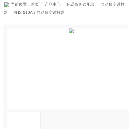
当前位置：
首页
产品中心
色谱仪周边配套
自动顶空进样
资料下载
器
AHS-910A全自动顶空进样器
在线留言
联系91免费看片网站