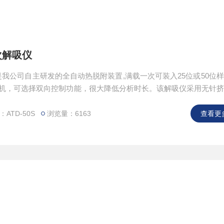
次解吸仪
仪是我公司自主研发的全自动热脱附装置,满载一次可装入25位或50位
联机，可选择双向控制功能，很大降低分析时长。该解吸仪采用无针
头的弊端。
ATD-50S
浏览量：6163
查看更