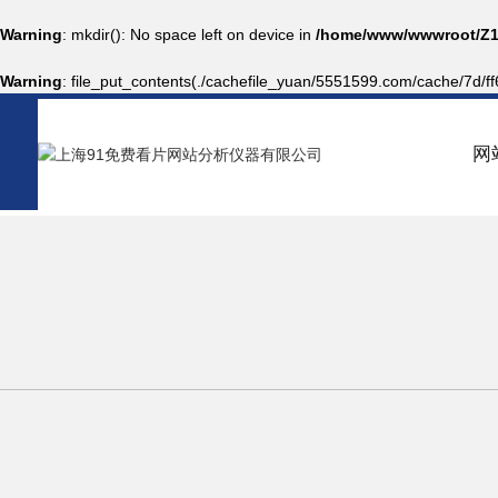
Warning
: mkdir(): No space left on device in
/home/www/wwwroot/Z1
Warning
: file_put_contents(./cachefile_yuan/5551599.com/cache/7d/ff66
网