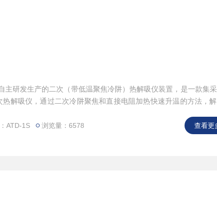
公司自主研发生产的二次（带低温聚焦冷阱）热解吸仪装置，是一款集
次热解吸仪，通过二次冷阱聚焦和直接电阻加热快速升温的方法，解
配置工业级大触摸屏，人机交互简易便捷。
ATD-1S
浏览量：6578
查看更