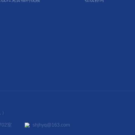
 ）
02室
shjhyq@163.com