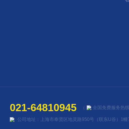
021-64810945
（
全国免费服务热线
公司地址：上海市奉贤区地灵路950号（联东U谷）1幢7