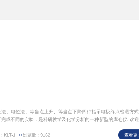
有电流法、电位法、等当点上升、等当点下降四种指示电极终点检测方
完成不同的实验，是科研教学及化学分析的一种新型的库仑仪. 欢
KLT-1
浏览量：9162
查看更