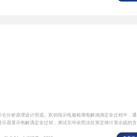
动态库仑分析原理设计而成。双铂指示电极检测电解池滴定全过程中，
显示器显示电解滴定全过程，测试完毕依照法拉第定律计算出硫的含
密度均符合国家标准GB214-2008。该仪器适用于煤炭业、电力