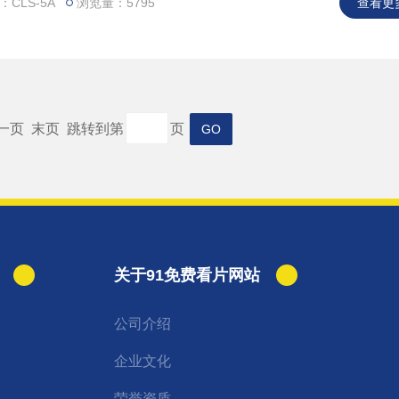
原油以及石油化工产品等领域，可进行对各种样品中的全硫含量的测
CLS-5A
浏览量：5795
查看更
 下一页 末页 跳转到第
页
关于91免费看片网站
公司介绍
企业文化
荣誉资质