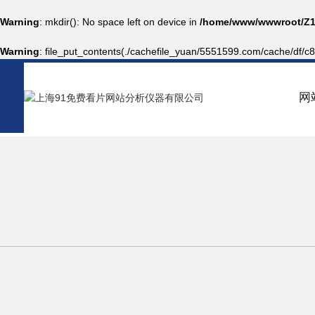
Warning
: mkdir(): No space left on device in
/home/www/wwwroot/Z1
Warning
: file_put_contents(./cachefile_yuan/5551599.com/cache/df/c81
网