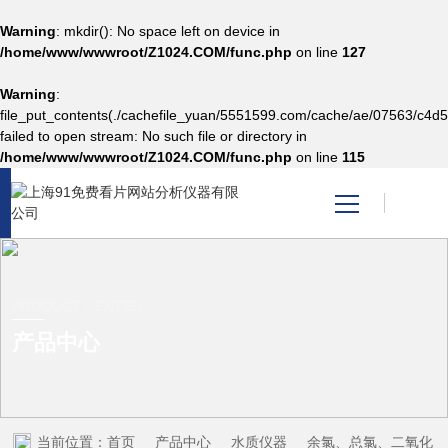
Warning
: mkdir(): No space left on device in
/home/www/wwwroot/Z1024.COM/func.php
on line
127
Warning
:
网站首页
file_put_contents(./cachefile_yuan/5551599.com/cache/ae/07563/c4d5
failed to open stream: No such file or directory in
/home/www/wwwroot/Z1024.COM/func.php
on line
115
产品中心
关于91免费看片网站
新闻资讯
PRODUCT CENTER
产品中心
技术支持
视频中心
当前位置：
首页
产品中心
水质仪器
余氯、总氯、二氧化