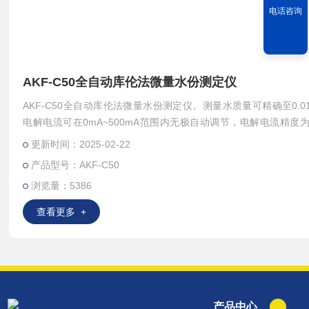
电话咨询
AKF-C50全自动库伦法微量水份测定仪
AKF-C50全自动库伦法微量水份测定仪。测量水质量可精确至0.01
电解电流可在0mA~500mA范围内无极自动调节，电解电流精度为0
A；平衡速度快，仪器内置多种电解档位，以兼容多种电解液，并
更新时间：2025-02-22
能适应不同环境湿度的分析。一机多用，仪器除了测水分之外，无
产品型号：AKF-C50
另外其他附件，可以测溴指数，节省企业采购成本。
浏览量：5386
查看更多 +
产品中心