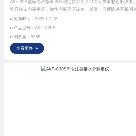
AKF-20S型库伦法微量水分测定仪采用了LCD大屏幕彩色触摸显
软件界面内容丰富，操作内容汉字提示，灵活、方便除具有检测
高、操作简单、测试速度快、重复性好等特点；还具有试验结果存
更新时间：2025-02-22
印功能。能对低含量样品进行微量分析，灵敏度高。
产品型号：AKF-C20S
浏览量：5955
查看更多 +